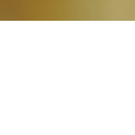
70 Años de historia
Tenemos siete décadas de historia;
formándonos y trabajando para ofrecer siempre
lo mejor. Disfrutamos con nuestro trabajo y así
lo reflejamos en cada uno de nuestros platos.