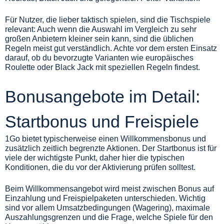
Für Nutzer, die lieber taktisch spielen, sind die Tischspiele
relevant: Auch wenn die Auswahl im Vergleich zu sehr
großen Anbietern kleiner sein kann, sind die üblichen
Regeln meist gut verständlich. Achte vor dem ersten Einsatz
darauf, ob du bevorzugte Varianten wie europäisches
Roulette oder Black Jack mit speziellen Regeln findest.
Bonusangebote im Detail:
Startbonus und Freispiele
1Go bietet typischerweise einen Willkommensbonus und
zusätzlich zeitlich begrenzte Aktionen. Der Startbonus ist für
viele der wichtigste Punkt, daher hier die typischen
Konditionen, die du vor der Aktivierung prüfen solltest.
Beim Willkommensangebot wird meist zwischen Bonus auf
Einzahlung und Freispielpaketen unterschieden. Wichtig
sind vor allem Umsatzbedingungen (Wagering), maximale
Auszahlungsgrenzen und die Frage, welche Spiele für den