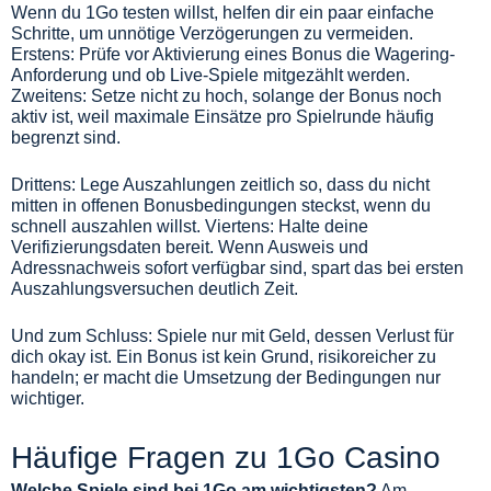
Wenn du 1Go testen willst, helfen dir ein paar einfache
Schritte, um unnötige Verzögerungen zu vermeiden.
Erstens: Prüfe vor Aktivierung eines Bonus die Wagering-
Anforderung und ob Live-Spiele mitgezählt werden.
Zweitens: Setze nicht zu hoch, solange der Bonus noch
aktiv ist, weil maximale Einsätze pro Spielrunde häufig
begrenzt sind.
Drittens: Lege Auszahlungen zeitlich so, dass du nicht
mitten in offenen Bonusbedingungen steckst, wenn du
schnell auszahlen willst. Viertens: Halte deine
Verifizierungsdaten bereit. Wenn Ausweis und
Adressnachweis sofort verfügbar sind, spart das bei ersten
Auszahlungsversuchen deutlich Zeit.
Und zum Schluss: Spiele nur mit Geld, dessen Verlust für
dich okay ist. Ein Bonus ist kein Grund, risikoreicher zu
handeln; er macht die Umsetzung der Bedingungen nur
wichtiger.
Häufige Fragen zu 1Go Casino
Welche Spiele sind bei 1Go am wichtigsten?
Am