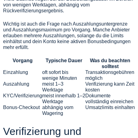
von wenigen Werktagen, abhängig vom
Rückverifizierungsergebnis.
Wichtig ist auch die Frage nach Auszahlungsuntergrenze
und Auszahlungsmaximum pro Vorgang. Manche Anbieter
erlauben mehrere Auszahlungen, solange du die Limits
einhältst und dein Konto keine aktiven Bonusbedingungen
mehr erfüllt.
Vorgang
Typische Dauer
Was du beachten
solltest
Einzahlung
oft sofort bis
Transaktionsgebühren
wenige Minuten
möglich
Auszahlung
meist 1–3
Verifizierung kann Zeit
Werktage
kosten
KYC/Verifizierung
meist innerhalb 1–2
Dokumente
Werktage
vollständig einreichen
Bonus-Checkout
abhängig vom
Umsatzlimits einhalten
Wagering
Verifizierung und