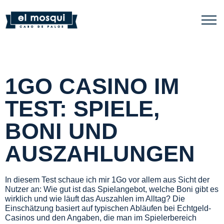
1GO CASINO IM
TEST: SPIELE,
BONI UND
AUSZAHLUNGEN
In diesem Test schaue ich mir 1Go vor allem aus Sicht der
Nutzer an: Wie gut ist das Spielangebot, welche Boni gibt es
wirklich und wie läuft das Auszahlen im Alltag? Die
Einschätzung basiert auf typischen Abläufen bei Echtgeld-
Casinos und den Angaben, die man im Spielerbereich