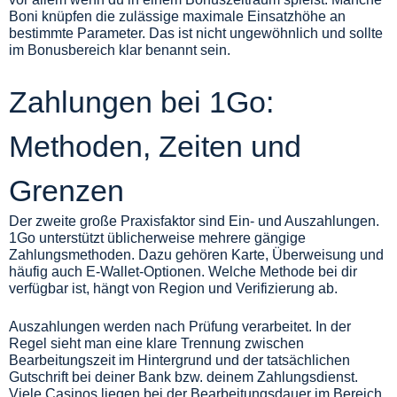
Boni knüpfen die zulässige maximale Einsatzhöhe an
bestimmte Parameter. Das ist nicht ungewöhnlich und sollte
im Bonusbereich klar benannt sein.
Zahlungen bei 1Go:
Methoden, Zeiten und
Grenzen
Der zweite große Praxisfaktor sind Ein- und Auszahlungen.
1Go unterstützt üblicherweise mehrere gängige
Zahlungsmethoden. Dazu gehören Karte, Überweisung und
häufig auch E-Wallet-Optionen. Welche Methode bei dir
verfügbar ist, hängt von Region und Verifizierung ab.
Auszahlungen werden nach Prüfung verarbeitet. In der
Regel sieht man eine klare Trennung zwischen
Bearbeitungszeit im Hintergrund und der tatsächlichen
Gutschrift bei deiner Bank bzw. deinem Zahlungsdienst.
Viele Casinos liegen bei der Bearbeitungsdauer im Bereich